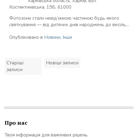
Харківська область, Харків, вул.
Костянтинівська, 19Б, 61000
Фотозони стали невід’ємною частиною будь-якого
святкування — від дитячих днів народжень до весіль,...
Опубліковано в
Новини
,
Інше
Навігація
Старіші
Новіші записи
записів
записи
Про нас
Твоя інформація для важливих рішень.