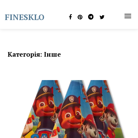
Skip
to
FINESKLO
content
TOG
NAVI
Категорія:
Інше