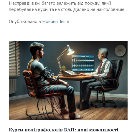
Насправді в їжі багато залежить від посуду, який
перебуває на кухні та на столі. Далеко не найголовніше...
Опубліковано в
Новини
,
Інше
Курси поліграфологів ВАП: нові можливості