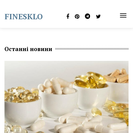
Skip
to
FINESKLO
content
TOG
NAVI
Останні новини