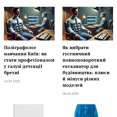
Поліграфолог
Як вибрати
навчання Київ: як
гусеничний
стати професіоналом
повноповоротний
у галузі детекції
екскаватор для
брехні
будівництва: плюси
й мінуси різних
14.03.2025
моделей
06.03.2025