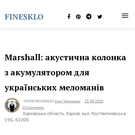
Skip
to
FINESKLO
content
TOG
NAVI
Marshall: акустична колонка
з акумулятором для
українських меломанів
ОПУБЛІКОВАНО
Ігор Черненко
15.09.2025
0 Comments
Харківська область, Харків, вул. Костянтинівська,
19Б, 61000