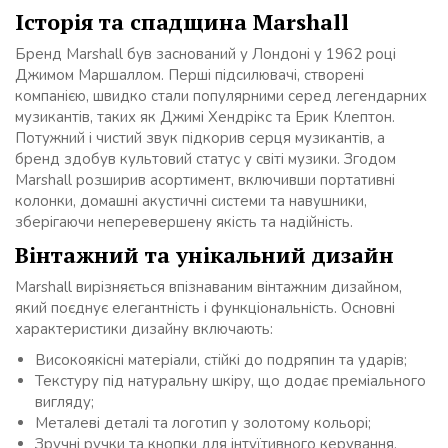
Історія та спадщина Marshall
Бренд Marshall був заснований у Лондоні у 1962 році
Джимом Маршаллом. Перші підсилювачі, створені
компанією, швидко стали популярними серед легендарних
музикантів, таких як Джимі Хендрікс та Ерик Клептон.
Потужний і чистий звук підкорив серця музикантів, а
бренд здобув культовий статус у світі музики. Згодом
Marshall розширив асортимент, включивши портативні
колонки, домашні акустичні системи та навушники,
зберігаючи неперевершену якість та надійність.
Вінтажний та унікальний дизайн
Marshall вирізняється впізнаваним вінтажним дизайном,
який поєднує елегантність і функціональність. Основні
характеристики дизайну включають:
Високоякісні матеріали, стійкі до подряпин та ударів;
Текстуру під натуральну шкіру, що додає преміального
вигляду;
Металеві деталі та логотип у золотому кольорі;
Зручні ручки та кнопки для інтуїтивного керування.