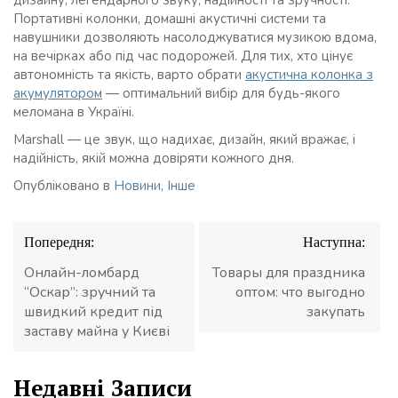
Портативні колонки, домашні акустичні системи та
навушники дозволяють насолоджуватися музикою вдома,
на вечірках або під час подорожей. Для тих, хто цінує
автономність та якість, варто обрати
акустична колонка з
акумулятором
— оптимальний вибір для будь-якого
меломана в Україні.
Marshall — це звук, що надихає, дизайн, який вражає, і
надійність, якій можна довіряти кожного дня.
Опубліковано в
Новини
,
Інше
Навігація
Попередня:
Наступна:
записів
Онлайн-ломбард
Товары для праздника
“Оскар”: зручний та
оптом: что выгодно
швидкий кредит під
закупать
заставу майна у Києві
Недавні Записи