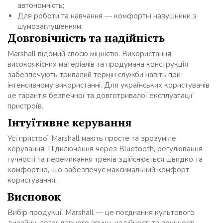
автономність;
Для роботи та навчання — комфортні навушники з
шумозаглушенням.
Довговічність та надійність
Marshall відомий своєю міцністю. Використання
високоякісних матеріалів та продумана конструкція
забезпечують тривалий термін служби навіть при
інтенсивному використанні. Для українських користувачів
це гарантія безпечної та довготривалої експлуатації
пристроїв.
Інтуїтивне керування
Усі пристрої Marshall мають просте та зрозуміле
керування. Підключення через Bluetooth, регулювання
гучності та перемикання треків здійснюється швидко та
комфортно, що забезпечує максимальний комфорт
користування.
Висновок
Вибір продукції Marshall — це поєднання культового
дизайну, легендарного звуку, надійності та зручності.