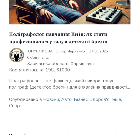
Поліграфолог навчання Київ: як стати
професіоналом у галузі детекції брехні
ОПУБЛІКОВАНО
Ігор Черненко
14.03.2025
0 Comments
Харківська область, Харків, вул.
Костянтинівська, 19Б, 61000
Поліграфолог — це фахівець, який використовує
поліграф (детектор брехні) для виявлення правдивості...
Опубліковано в
Новини
,
Авто
,
Бізнес
,
Здоров'я
,
Інше
,
Спорт