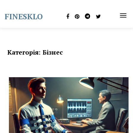
Skip
to
FINESKLO
content
TOG
NAVI
Категорія:
Бізнес