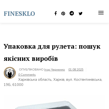
Skip
to
FINESKLO
content
TOG
NAVI
Упаковка для рулета: пошук
якісних виробів
ОПУБЛІКОВАНО
Ігор Черненко
01.08.2025
0 Comments
Харківська область, Харків, вул. Костянтинівська,
19Б, 61000