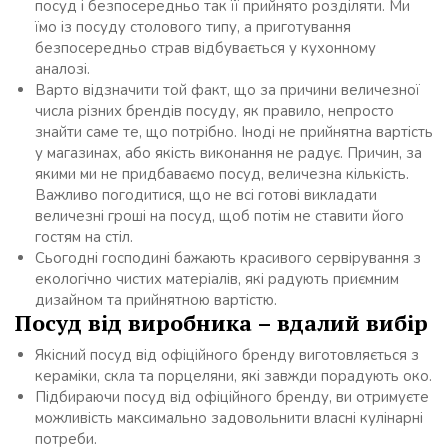
посуд і безпосередньо так її прийнято розділяти. Ми
їмо із посуду столового типу, а приготування
безпосередньо страв відбувається у кухонному
аналозі.
Варто відзначити той факт, що за причини величезної
числа різних брендів посуду, як правило, непросто
знайти саме те, що потрібно. Іноді не прийнятна вартість
у магазинах, або якість виконання не радує. Причин, за
якими ми не придбаваємо посуд, величезна кількість.
Важливо погодитися, що не всі готові викладати
величезні гроші на посуд, щоб потім не ставити його
гостям на стіл.
Сьогодні господині бажають красивого сервірування з
екологічно чистих матеріалів, які радують приємним
дизайном та прийнятною вартістю.
Посуд від виробника – вдалий вибір
Якісний посуд від офіційного бренду виготовляється з
кераміки, скла та порцеляни, які завжди порадують око.
Підбираючи посуд від офіційного бренду, ви отримуєте
можливість максимально задовольнити власні кулінарні
потреби.