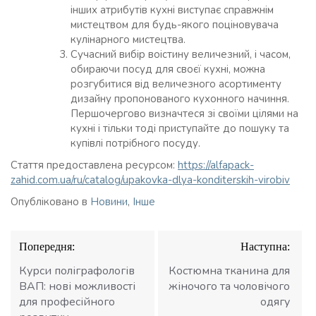
інших атрибутів кухні виступає справжнім
мистецтвом для будь-якого поціновувача
кулінарного мистецтва.
Сучасний вибір воістину величезний, і часом,
обираючи посуд для своєї кухні, можна
розгубитися від величезного асортименту
дизайну пропонованого кухонного начиння.
Першочергово визначтеся зі своїми цілями на
кухні і тільки тоді приступайте до пошуку та
купівлі потрібного посуду.
Стаття предоставлена ресурсом:
https://alfapack-
zahid.com.ua/ru/catalog/upakovka-dlya-konditerskih-virobiv
Опубліковано в
Новини
,
Інше
Навігація
Попередня:
Наступна:
записів
Курси поліграфологів
Костюмна тканина для
ВАП: нові можливості
жіночого та чоловічого
для професійного
одягу