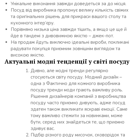
Унікальне виконання завжди доведеться за до місця.
Посуд від виробника пропонує велику кількість свіжих
та оригінальних рішень для прикраси вашого столу та
кухонного інтер’єру.
Порівняно низька ціна завжди тішить, а якщо це ще й
йде в тандемі з дивовижною якістю – джек-пот.
На продаж йдуть виключно ідеальні вироби, покликані
радувати покупця приємним зовнішнім виглядом та
високою якістю.
Актуальні модні тенденції у світі посуду
Дивно, але модні тренди регулярно
стосуються світу посуду. Модний дизайн –
одна з Фактично для кожного виробника
посуду тренди моди грають важливу роль.
Рішення дизайнерів компаній з виробництва
посуду часто приємно дивують, адже посуд
здатен також викликати яскраві емоції. Саме
тому важливо стежити за новинками, може
бути, серед них знайдеться те, що приємно
здивує вас.
Підбір різного роду мисочок, сковорідок та