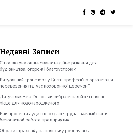
Недавні Записи
Сітка зварна оцинкована: надійне рішення для
будівництва, огорож і благоустрою<
Ритуальний транспорт у Києві: професійна організація
перевезення під час похоронної церемонії
Дитячі ліжечка Deson: як вибрати надійне спальне
місце для новонародженого
Как провести аудит по охране труда: важный шаг к
безопасной работе предприятия
Обрати страховку на польську робочу візу: