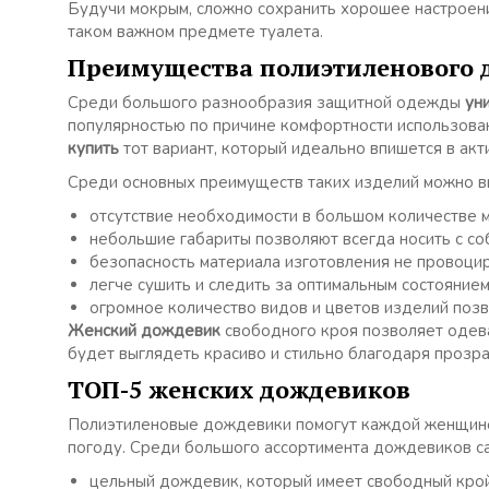
Будучи мокрым, сложно сохранить хорошее настроени
таком важном предмете туалета.
Преимущества полиэтиленового 
Среди большого разнообразия защитной одежды
ун
популярностью по причине комфортности использован
купить
тот вариант, который идеально впишется в акт
Среди основных преимуществ таких изделий можно в
отсутствие необходимости в большом количестве м
небольшие габариты позволяют всегда носить с с
безопасность материала изготовления не провоцир
легче сушить и следить за оптимальным состояние
огромное количество видов и цветов изделий поз
Женский дождевик
свободного кроя позволяет одев
будет выглядеть красиво и стильно благодаря прозр
ТОП-5 женских дождевиков
Полиэтиленовые дождевики помогут каждой женщине 
погоду. Среди большого ассортимента дождевиков с
цельный дождевик, который имеет свободный кро