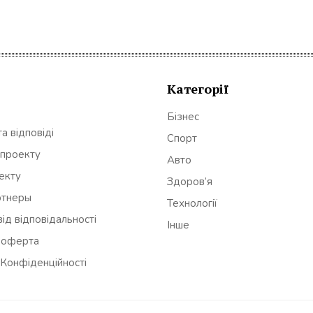
Категорії
Бізнес
а відповіді
Спорт
 проекту
Авто
оекту
Здоров’я
ртнеры
Технології
ід відповідальності
Інше
 оферта
 Конфіденційності