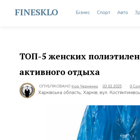
Skip
to
FINESKLO
Бізнес
Спорт
Авто
З
content
ТОП-5 женских полиэтиле
активного отдыха
ОПУБЛІКОВАНО
Ігор Черненко
03.02.2025
0 Co
Харківська область, Харків, вул. Костянтинівс