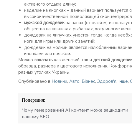
активного отдыха длину;
изделие на кнопках – данный вариант пользуется 
высококачественной, позволяющей сконцентрирова
мужской дождевик
на запах (с пояском) использу
общества на пикниках, рыбалках, хотя многие же
дождевик на липучках уместен тогда, когда необх
ноги для игры или других занятий;
дождевик на молнии является излюбленным вариан
кнопками или пояском.
Можно
заказать
как женский, так и
детский дождеви
образца, размера и цветового исполнения. Комфорт
разных уголках Украины.
Опубліковано в
Новини
,
Авто
,
Бізнес
,
Здоров'я
,
Інше
,
Навігація
Попередня:
записів
Чому генерований AI контент може зашкодити
вашому SEO