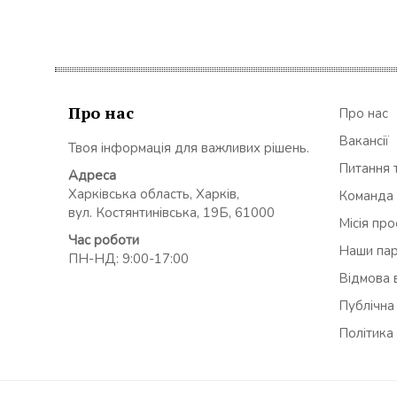
Про нас
Про нас
Вакансії
Твоя інформація для важливих рішень.
Питання т
Адреса
Харківська область, Харків,
Команда
вул. Костянтинівська, 19Б, 61000
Місія пр
Час роботи
Наши па
ПН-НД: 9:00-17:00
Відмова в
Публічна
Політика