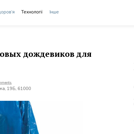
доров’я
Технології
Інше
новых дождевиков для
mments
ька, 19Б, 61000