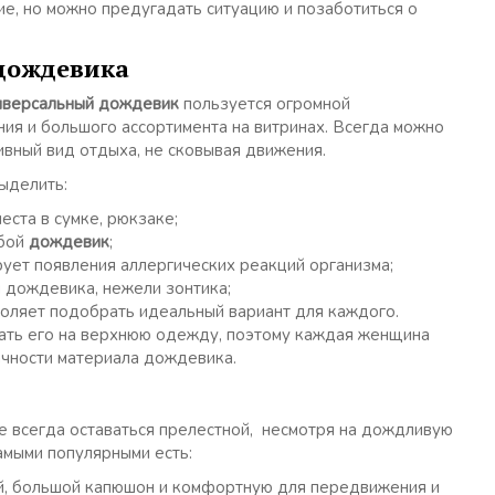
е, но можно предугадать ситуацию и позаботиться о
дождевика
иверсальный дождевик
пользуется огромной
ия и большого ассортимента на витринах. Всегда можно
ивный вид отдыха, не сковывая движения.
ыделить:
еста в сумке, рюкзаке;
обой
дождевик
;
ует появления аллергических реакций организма;
м дождевика, нежели зонтика;
воляет подобрать идеальный вариант для каждого.
ать его на верхнюю одежду, поэтому каждая женщина
ачности материала дождевика.
всегда оставаться прелестной, несмотря на дождливую
амыми популярными есть:
й, большой капюшон и комфортную для передвижения и