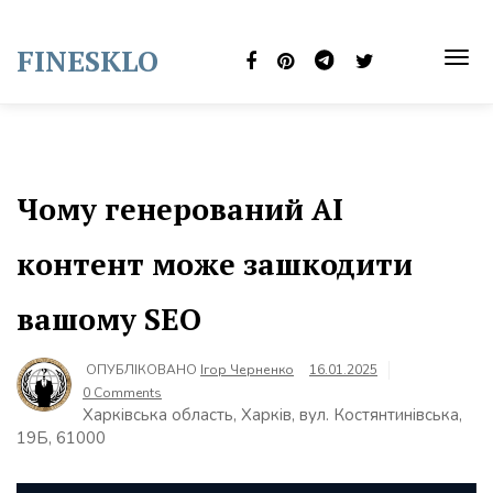
Skip
to
FINESKLO
content
TOG
NAVI
Чому генерований AI
контент може зашкодити
вашому SEO
ОПУБЛІКОВАНО
Ігор Черненко
16.01.2025
0 Comments
Харківська область, Харків, вул. Костянтинівська,
19Б, 61000