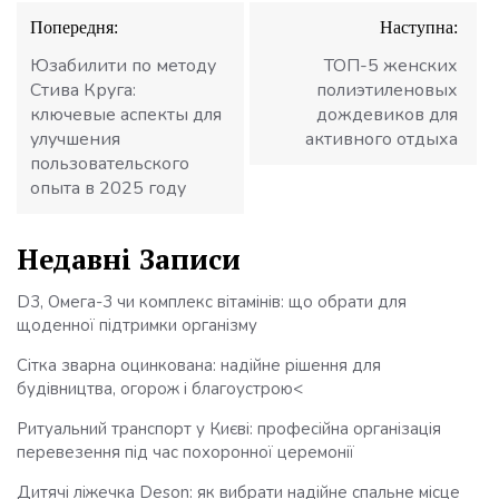
Навігація
Попередня:
Наступна:
записів
Юзабилити по методу
ТОП-5 женских
Стива Круга:
полиэтиленовых
ключевые аспекты для
дождевиков для
улучшения
активного отдыха
пользовательского
опыта в 2025 году
Недавні Записи
D3, Омега-3 чи комплекс вітамінів: що обрати для
щоденної підтримки організму
Сітка зварна оцинкована: надійне рішення для
будівництва, огорож і благоустрою<
Ритуальний транспорт у Києві: професійна організація
перевезення під час похоронної церемонії
Дитячі ліжечка Deson: як вибрати надійне спальне місце