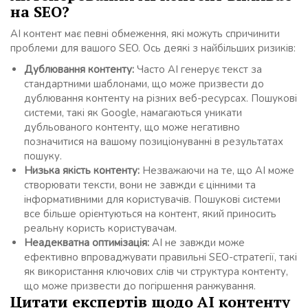
на SEO?
AI контент має певні обмеження, які можуть спричинити
проблеми для вашого SEO. Ось деякі з найбільших ризиків:
Дублювання контенту:
Часто AI генерує текст за
стандартними шаблонами, що може призвести до
дублювання контенту на різних веб-ресурсах. Пошукові
системи, такі як Google, намагаються уникати
дубльованого контенту, що може негативно
позначитися на вашому позиціонуванні в результатах
пошуку.
Низька якість контенту:
Незважаючи на те, що AI може
створювати тексти, вони не завжди є цінними та
інформативними для користувачів. Пошукові системи
все більше орієнтуються на контент, який приносить
реальну користь користувачам.
Неадекватна оптимізація:
AI не завжди може
ефективно впроваджувати правильні SEO-стратегії, такі
як використання ключових слів чи структура контенту,
що може призвести до погіршення ранжування.
Цитати експертів щодо AI контенту