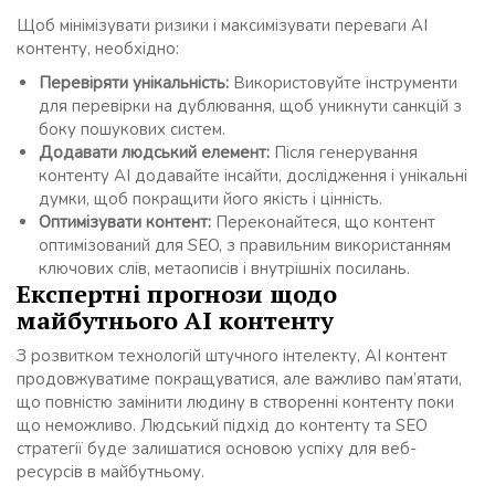
Щоб мінімізувати ризики і максимізувати переваги AI
контенту, необхідно:
Перевіряти унікальність:
Використовуйте інструменти
для перевірки на дублювання, щоб уникнути санкцій з
боку пошукових систем.
Додавати людський елемент:
Після генерування
контенту AI додавайте інсайти, дослідження і унікальні
думки, щоб покращити його якість і цінність.
Оптимізувати контент:
Переконайтеся, що контент
оптимізований для SEO, з правильним використанням
ключових слів, метаописів і внутрішніх посилань.
Експертні прогнози щодо
майбутнього AI контенту
З розвитком технологій штучного інтелекту, AI контент
продовжуватиме покращуватися, але важливо пам’ятати,
що повністю замінити людину в створенні контенту поки
що неможливо. Людський підхід до контенту та SEO
стратегії буде залишатися основою успіху для веб-
ресурсів в майбутньому.