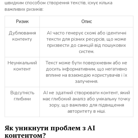
швидким способом створення текстів, існує кілька
важливих ризиків:
Ризик
Опис
Дублювання
AI часто генерує схожі або ідентичні
контенту
тексти для різних ресурсів, що може
призвести до санкцій від пошукових
систем.
Неунікальний
Текст може бути поверхневим або не
контент
досить інформативним, що негативно
вплине на взаємодію користувачів і їх
залучення.
Відсутність
AI не здатний створювати контент, який
глибини
має глибокий аналіз або унікальну точку
зору, що важливо для підвищення
авторитету в ніші.
Як уникнути проблем з AI
контентом?