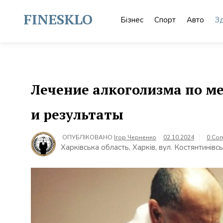
Skip
to
FINESKLO
Бізнес
Спорт
Авто
З
content
Лечение алкоголизма по м
и результаты
ОПУБЛІКОВАНО
Ігор Черненко
02.10.2024
0 Co
Харківська область, Харків, вул. Костянтинівс