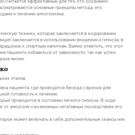
об считается эффективным для тех, кто осознанно
рассматриваются основные принципы метода, его
ходами к лечению алкоголизма.
ческую технику, которая заключается в кодировании
инцип заключается в использовании внушения и гипноза, в
ращение к спиртным напиткам. Важно отметить, что этот
я пациента избавиться от зависимости, так как успех
раза жизни.
нко
ьких этапов.
овка пациента, где проводится беседа с врачом для
ьной готовности к лечению.
торый проводится в состоянии легкого гипноза. В ходе
е от алкоголя и возможных негативных последствиях его
оторое может включать в себя дополнительные сеансы или