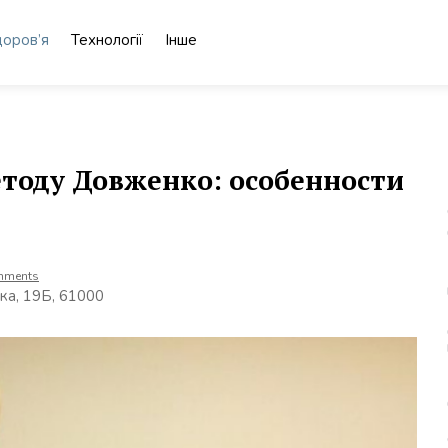
доров’я
Технології
Інше
етоду Довженко: особенности
mments
ька, 19Б, 61000