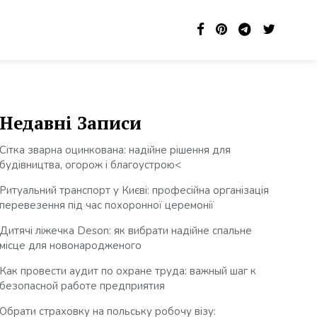
Недавні Записи
Сітка зварна оцинкована: надійне рішення для
будівництва, огорож і благоустрою<
Ритуальний транспорт у Києві: професійна організація
перевезення під час похоронної церемонії
Дитячі ліжечка Deson: як вибрати надійне спальне
місце для новонародженого
Как провести аудит по охране труда: важный шаг к
безопасной работе предприятия
Обрати страховку на польську робочу візу: