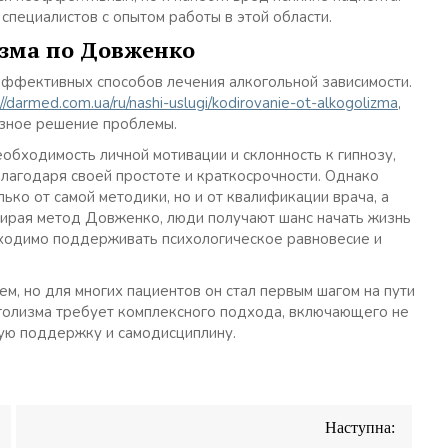
пециалистов с опытом работы в этой области.
изма по Довженко
ффективных способов лечения алкогольной зависимости.
://darmed.com.ua/ru/nashi-uslugi/kodirovanie-ot-alkogolizma
,
зное решение проблемы.
обходимость личной мотивации и склонность к гипнозу,
лагодаря своей простоте и краткосрочности. Однако
лько от самой методики, но и от квалификации врача, а
бирая метод Довженко, люди получают шанс начать жизнь
бходимо поддерживать психологическое равновесие и
, но для многих пациентов он стал первым шагом на пути
оголизма требует комплексного подхода, включающего не
ую поддержку и самодисциплину.
Наступна: