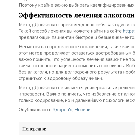
Поэтому крайне важно выбирать квалифицированных с
Эффективность лечения алкогол
Метод Довженко зарекомендовал себя как один из э
Такой способ лечения вы можете найти на сайте
https
предлагающий пациентам быстрое и безмедикаменто
Несмотря на определенные ограничения, такие как не
этот метод продолжает оставаться востребованным б
важно помнить, что успешность лечения зависит не то
также готовности пациента изменить свою жизнь. Вы
без алкоголя, но для долгосрочного результата нео
стремиться к здоровому образу жизни.
Метод Довженко не является универсальным решением
к трезвости. Важно понимать, что избавление от алк
только кодирование, но и дальнейшую психологическ
Опубліковано в
Здоров'я
,
Новини
Навігація
Попередня:
записів