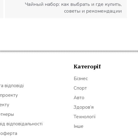
Чайный набор: как выбрать и где купить,
советы и рекомендации
Категорії
Бізнес
а відповіді
Спорт
 проекту
Авто
оекту
Здоров’я
ртнеры
Технології
ід відповідальності
Інше
 оферта