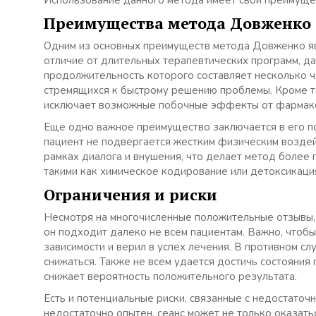
Использование данного метода имеет свои преимущес
Преимущества метода Довженко
Одним из основных преимуществ метода Довженко яв
отличие от длительных терапевтических программ, да
продолжительность которого составляет несколько ч
стремящихся к быстрому решению проблемы. Кроме то
исключает возможные побочные эффекты от фармако
Еще одно важное преимущество заключается в его пс
пациент не подвергается жестким физическим воздей
рамках диалога и внушения, что делает метод более 
такими как химическое кодирование или детоксикаци
Ограничения и риски
Несмотря на многочисленные положительные отзывы,
он подходит далеко не всем пациентам. Важно, чтобы
зависимости и верил в успех лечения. В противном 
снижаться. Также не всем удается достичь состояния
снижает вероятность положительного результата.
Есть и потенциальные риски, связанные с недостато
недостаточно опытен, сеанс может не только оказать