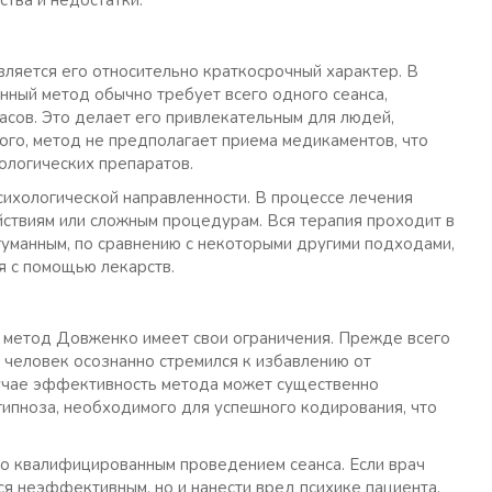
тва и недостатки.
ляется его относительно краткосрочный характер. В
нный метод обычно требует всего одного сеанса,
асов. Это делает его привлекательным для людей,
го, метод не предполагает приема медикаментов, что
логических препаратов.
ихологической направленности. В процессе лечения
ствиям или сложным процедурам. Вся терапия проходит в
гуманным, по сравнению с некоторыми другими подходами,
я с помощью лекарств.
 метод Довженко имеет свои ограничения. Прежде всего
 человек осознанно стремился к избавлению от
случае эффективность метода может существенно
 гипноза, необходимого для успешного кодирования, что
чно квалифицированным проведением сеанса. Если врач
ся неэффективным, но и нанести вред психике пациента.